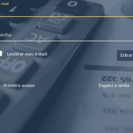
Lembrar meu e-mail
Entrar
Primeiro acesso
Esqueci a senha